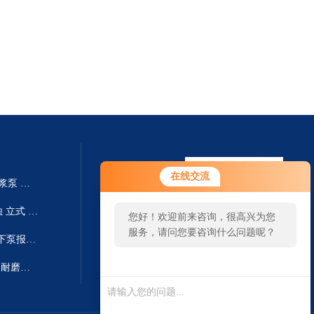
在线交流
250TV-SP液下泵厂家 SP系列渣浆泵 耐磨耐腐
250TV-SPR国内工业厂家 耐腐蚀 立式 SPR液下泵系列 液下泵生产
您好！欢迎前来咨询，很高兴为您
服务，请问您要咨询什么问题呢？
300TV-SP废液收集池排出泵 液下泵报价 SP系列渣浆泵
250TV-SP液下泵 SP系列渣浆泵 耐磨耐腐叶轮
扫一扫 微信咨询