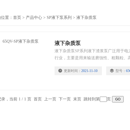
的位置：
首页
>
产品中心
>
SP液下泵系列
>
液下杂质泵
液下杂质泵
液下杂质泵SP系列液下渣浆泵广泛用于电
行业，主要是用来输送磨蚀性、粗颗粒、
浓度：灰浆45%，矿浆60%，泵可浸入
更新时间：
2021-11-10
型号：
65
或轴封水。
条记录，当前 1 / 1 页 首页 上一页 下一页 末页 跳转到第
页