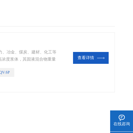
力、冶金、煤炭、建材、化工等
查看详情
高浓度浆体，其固液混合物重量
池内或坑内工作，不需要任何轴封
QV-SP
在线咨询