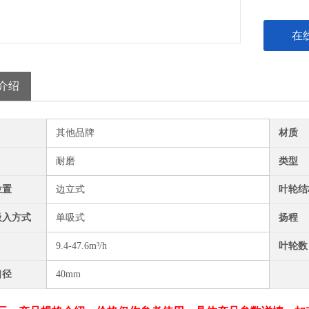
在
介绍
其他品牌
材质
耐磨
类型
位置
边立式
叶轮结
吸入方式
单吸式
扬程
9.4-47.6m³/h
叶轮数
口径
40mm