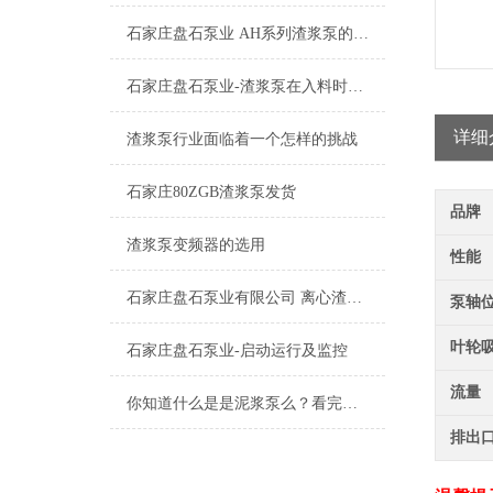
石家庄盘石泵业 AH系列渣浆泵的特点及应用
石家庄盘石泵业-渣浆泵在入料时常出现的问题
详细
渣浆泵行业面临着一个怎样的挑战
石家庄80ZGB渣浆泵发货
品牌
渣浆泵变频器的选用
性能
石家庄盘石泵业有限公司 离心渣浆泵启动前的检查
泵轴
叶轮
石家庄盘石泵业-启动运行及监控
流量
你知道什么是是泥浆泵么？看完本篇你就知道了
排出