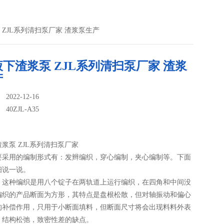
浆泵 ZJL系列清扫泵厂家 渣浆泵生产
下渣浆泵 ZJL系列清扫泵厂家 渣浆
产
022-12-16
：
40ZJL-A35
浆泵 ZJL系列清扫泵厂家
要采用的编制形式有：发辫编织，穿心编制，夹心编制等。下面
细说一说。
：这种编织是用八个锭子在两轨道上运行编织，在四角和中间没
编织的产品断面为方形，其特点是盘根松散，但对轴振动和偏心
的补偿作用，只用于小断面填料，但断面尺寸将会出现料料外表
，结构松弛，致密性差的缺点。