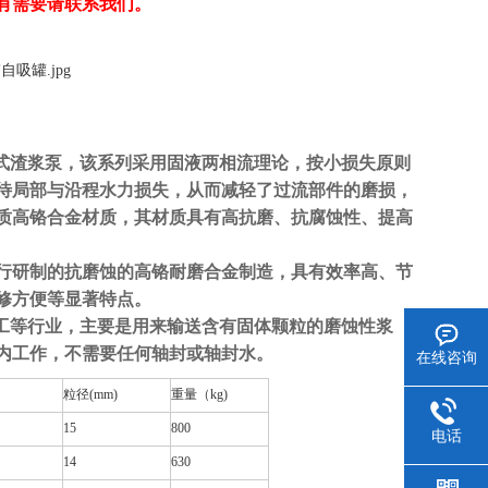
有需要请联系我们。
立式渣浆泵，该系列采用固液两相流理论，按小损失原则
待局部与沿程水力损失，从而减轻了过流部件的磨损，
质高铬合金材质，其材质具有高抗磨、抗腐蚀性、提高
行研制的抗磨蚀的高铬耐磨合金制造，具有效率高、节
修方便等显著特点。
化工等行业，主要是用来输送含有固体颗粒的磨蚀性浆
坑内工作，不需要任何轴封或轴封水。
在线咨询
粒径(mm)
重量（kg)
15
800
电话
14
630