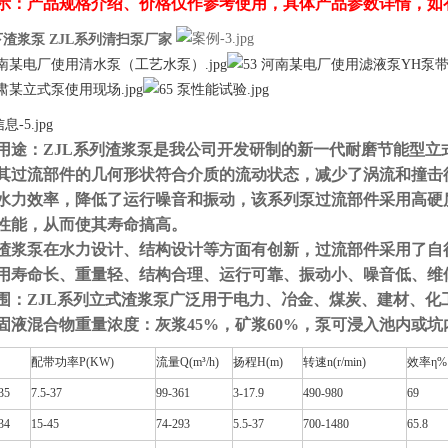
示：产品规格介绍、价格仅作参考使用，具体产品参数详情，如
渣浆泵 ZJL系列清扫泵厂家
用途：ZJL系列渣浆泵是我公司开发研制的新一代耐磨节能型
其过流部件的几何形状符合介质的流动状态，减少了涡流和撞击
水力效率，降低了运行噪音和振动，该系列泵过流部件采用高硬
性能，从而使其寿命搞高。
渣浆泵在水力设计、结构设计等方面有创新，过流部件采用了自
用寿命长、重量轻、结构合理、运行可靠、振动小、噪音低、维
围：ZJL系列立式渣浆泵广泛用于电力、冶金、煤炭、建材、
固液混合物重量浓度：灰浆45%，矿浆60%，泵可浸入池内或
配带功率P(KW)
流量Q(m³/h)
扬程H(m)
转速n(r/min)
效率
η%
35
7.5-37
99-361
3-17.9
490-980
69
34
15-45
74-293
5.5-37
700-1480
65.8