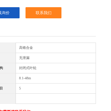
线询价
联系我们
高铬合金
无泄漏
构
封闭式叶轮
8.1-48m
目
5