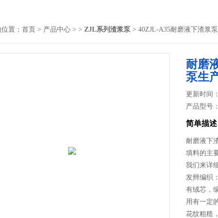
的位置：
首页
>
产品中心
> >
ZJL系列渣浆泵
> 40ZJL-A35耐磨液下渣
耐磨液
泵生
更新时间： 2
产品型号
简单描述
耐磨液下渣
填料的主
我们来详
发辫编织
有绒芯，
用有一定
花纹粗糙