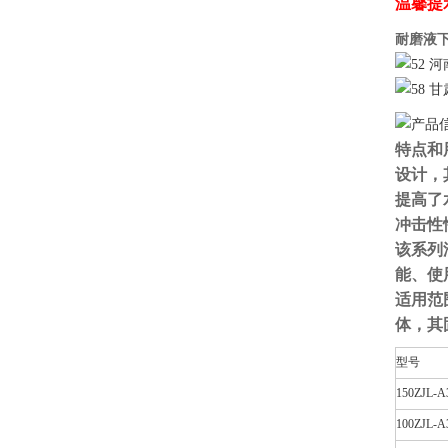
温馨提
耐磨液下
特点和
设计，
提高了
冲击性
该系列
能、使
适用范
体，其
型号
150ZJL-A
100ZJL-A