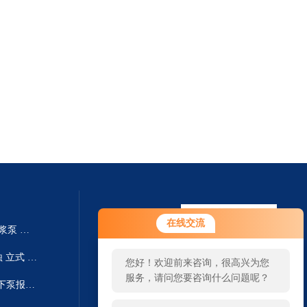
您好！欢迎前来咨询，很高兴为您
在线交流
250TV-SP液下泵厂家 SP系列渣浆泵 耐磨耐腐
服务，请问您要咨询什么问题呢？
250TV-SPR国内工业厂家 耐腐蚀 立式 SPR液下泵系列 液下泵生产
您好，看您停留很久了，是否找到
了需求产品，您可以直接在线与我
300TV-SP废液收集池排出泵 液下泵报价 SP系列渣浆泵
联系！