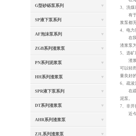
G型砂砾泵系列
3、洗煤
有于煤
SP液下泵系列
浆泵都
4、电
AF泡沫泵系列
在我国
渣浆泵
ZGB系列渣浆泵
5、选矿
渣浆泵
PN系列泥浆泵
可以轻
量良好
HH系列渣浆泵
6、疏
在疏浚
SPR液下泵系列
泥泵。
DT系列渣浆泵
7、非
近今年
AHR系列渣浆泵
ZJL系列渣浆泵