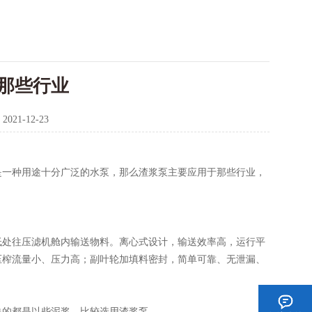
那些行业
：
2021-12-23
是一种用途十分广泛的水泵，那么渣浆泵主要应用于那些行业，
处往压滤机舱内输送物料。离心式设计，输送效率高，运行平
压榨流量小、压力高；副叶轮加填料密封，简单可靠、无泄漏、
的都是以些泥浆，比较
选用渣浆泵。