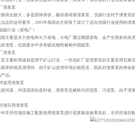
厂渣浆泵
块比较大，多是固体块状，极容易堵塞渣浆泵，洗煤行业对于渣浆泵的
无法达到这些要求，2005年我国自主研发了设计了适合洗煤行业使用的渣
力脱硫行业（发电厂）
主要是水力发电和火力发电，火电厂通过燃煤发电，会产生很多的灰渣
为灰渣泵，也因废水中含有硫化物而被称作脱硫泵。
厂渣浆泵
主要的用途就是用于矿山行业，一些选矿厂是渣浆泵的主要是用石家庄
而易举的将其清理掉。由于矿山使用环境比较恶劣，因此对渣浆泵的寿命
的产品。
浚河道用渣浆泵
河道，河流清淤的是时候，渣浆泵也被称为挖泥泵、污泥泵。由于渣浆
开挖项目用渣浆泵
非开挖项目施工配套使用渣浆泵进行泥浆输送效果良好，非开挖项目配