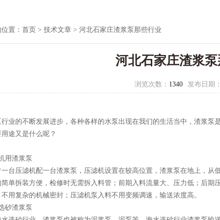
的位置：
首页
>
技术文章
> 河北石家庄渣浆泵那些行业
河北石家庄渣浆泵
浏览次数：
1340
发布日期
泵行业的不断发展进步，各种各样的水泵出现在我们的生活当中，渣浆泵
要用途又是什么呢？
机用渣浆泵
台压滤机配一台渣浆泵，压滤机设置在较高位置，渣浆泵在地上，从低
构简单拆装方便，检修时无需拆入料管；前期入料流量大、压力低；后期
，不用复杂的机械密封；压滤机泵入料不用变频调速，输送浓度高。
选砂渣浆泵
选砂行业，渣浆泵也被称为泥浆泵，泥泵等，海水选砂行业渣浆泵输送