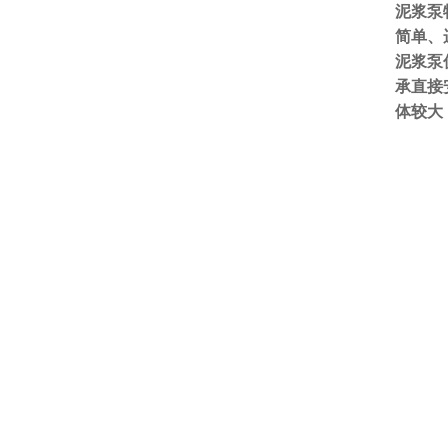
泥浆泵
简单、
泥浆泵
承直接
体较大