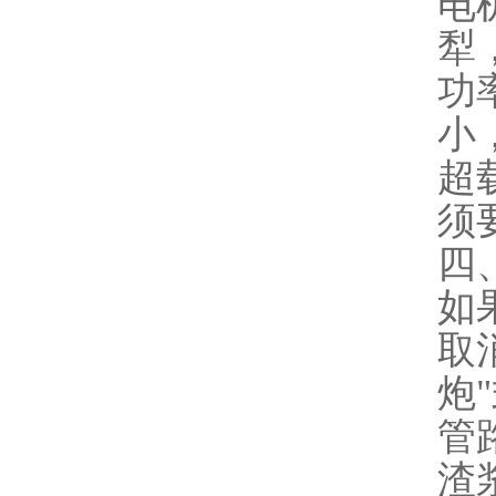
电
犁
功
小
超
须
四
如
取
炮
管
渣