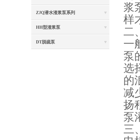
浆
ZJQ潜水渣浆泵系列
样
HH型渣浆泵
二
一
DT脱硫泵
泵
选
的
减
扬
泵
三