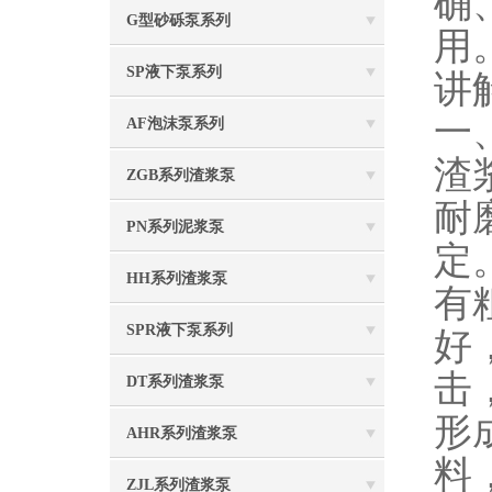
确
G型砂砾泵系列
用
SP液下泵系列
讲
一
AF泡沫泵系列
渣
ZGB系列渣浆泵
耐
PN系列泥浆泵
定
HH系列渣浆泵
有
SPR液下泵系列
好
击
DT系列渣浆泵
形
AHR系列渣浆泵
料
ZJL系列渣浆泵