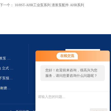
下一个：
10/8ST-AHR工业泵系列 渣浆泵配件 AHR系列
您好！欢迎前来咨询，很高兴为您
在线交流
250TV-SP液下泵厂家 SP系列渣浆泵 耐磨耐腐
服务，请问您要咨询什么问题呢？
250TV-SPR国内工业厂家 耐腐蚀 立式 SPR液下泵系列 液下泵生产
您好，看您停留很久了，是否找到
了需求产品，您可以直接在线与我
300TV-SP废液收集池排出泵 液下泵报价 SP系列渣浆泵
联系！
250TV-SP液下泵 SP系列渣浆泵 耐磨耐腐叶轮
扫一扫 微信咨询