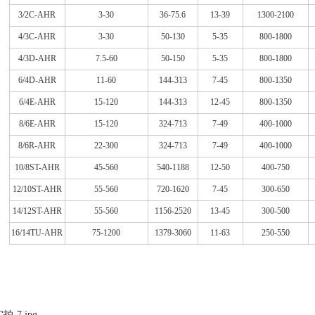
3/2C-AHR
3-30
36-75.6
13-39
1300-2100
4/3C-AHR
3-30
50-130
5-35
800-1800
4/3D-AHR
7.5-60
50-150
5-35
800-1800
6/4D-AHR
11-60
144-313
7-45
800-1350
6/4E-AHR
15-120
144-313
12-45
800-1350
8/6E-AHR
15-120
324-713
7-49
400-1000
8/6R-AHR
22-300
324-713
7-49
400-1000
10/8ST-AHR
45-560
540-1188
12-50
400-750
12/10ST-AHR
55-560
720-1620
7-45
300-650
14/12ST-AHR
55-560
1156-2520
13-45
300-500
16/14TU-AHR
75-1200
1379-3060
11-63
250-550