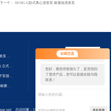
下一个：
18/16G-G卧式离心渣浆泵 耐腐蚀渣浆泵
您好！欢迎前来咨询，很高兴为您
在线交流
250TV-SP液下泵厂家 SP系列渣浆泵 耐磨耐腐
服务，请问您要咨询什么问题呢？
250TV-SPR国内工业厂家 耐腐蚀 立式 SPR液下泵系列 液下泵生产
您好，看您停留很久了，是否找到
了需求产品，您可以直接在线与我
300TV-SP废液收集池排出泵 液下泵报价 SP系列渣浆泵
联系！
250TV-SP液下泵 SP系列渣浆泵 耐磨耐腐叶轮
扫一扫 微信咨询
emap.xml
总访问量：198679
管理登陆
发起咨询
可按Enter键发起咨询