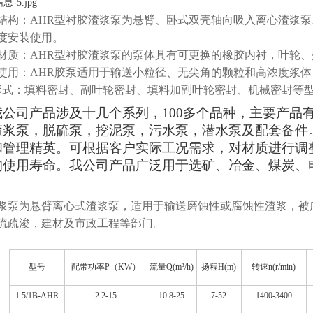
结构：AHR型衬胶渣浆泵为悬臂、卧式双壳轴向吸入离心渣浆泵
度安装使用。
材质：AHR型衬胶渣浆泵的泵体具有可更换的橡胶内衬，叶轮
使用：AHR胶泵适用于输送小粒径、无尖角的颗粒和高浓度浆
 形式：填料密封、副叶轮密封、填料加副叶轮密封、机械密封等
我公司
产品
涉及
十几个系列，
100多个品种，主要产
渣浆泵，脱硫泵，挖泥泵，污水泵，
潜水泵
及配套备件
和管理精英。可根据客户实际工况需求，对材质进行调
的使用寿命。
我公司产品
广泛用于选矿、冶金、煤炭、
。
浆泵为悬臂离心式渣浆泵，适用于输送磨蚀性或腐蚀性渣浆，被
流疏浚，建材及市政工程等部门。
型号
配带功率P（KW）
流量Q(m³/h)
扬程H(m)
转速n(r/min)
1.5/1B-AHR
2.2-15
10.8-25
7-52
1400-3400