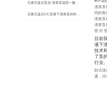
石家庄盘石泵业-渣浆泵选型一般程序及需考虑的几方面因素有哪些？
渣浆泵
同的角
石家庄盘石ZJL型液下渣浆泵的特点及应用
渣浆泵
渣浆泵
密 封
目前
液下
技术
了泵
行业
卧式渣
通，河