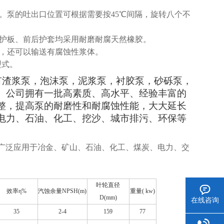
。泵的吐出口位置可根据需要按45℃间隔，旋转八个不
、护板、前后护套均采用耐磨耐腐天然橡胶。
体，还可以输送有腐蚀性浆体。
型式。
品有渣浆泵，泡沫泵，泥浆泵，衬胶泵，砂砾泵，
。公司拥有一批高素质、高水平、经验丰富的
整，提高泵的耐磨性和耐腐蚀性能，大大延长
电力、石油、化工、挖沙、城市排污、环保等
广泛应用于冶金、矿山、石油、化工、煤炭、电力、交
叶轮直径
效率η%
汽蚀余量NPSH(m)
重量(
kw)
D(mm)
在线咨询
35
2-4
159
77