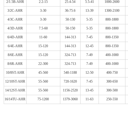
2/1.5B-AHR
2.2-15
25.4-54
5.5-41
1000-2600
3/2C-AHR
3-30
36-75.6
13-39
1300-2100
4/3C-AHR
3-30
50-130
5-35
800-1800
4/3D-AHR
7.5-60
50-150
5-35
800-1800
6/4D-AHR
11-60
144-313
7-45
800-1350
6/4E-AHR
15-120
144-313
12-45
800-1350
8/6E-AHR
15-120
324-713
7-49
400-1000
8/6R-AHR
22-300
324-713
7-49
400-1000
10/8ST-AHR
45-560
540-1188
12-50
400-750
12/10ST-AHR
55-560
720-1620
7-45
300-650
14/12ST-AHR
55-560
1156-2520
13-45
300-500
16/14TU-AHR
75-1200
1379-3060
11-63
250-550