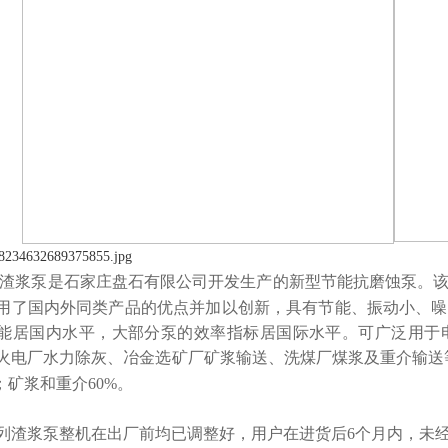
列渣浆泵是石家庄盘石有限公司开发生产的新型节能抗磨蚀泵。
用了国内外同类产品的优点并加以创新，具有节能、振动小、噪
能居国内水平，大部分泵的效率指标居国际水平。可广泛用于
火电厂水力除灰、冶金选矿厂矿浆输送、
洗
煤厂煤浆及重介输送
%；矿浆和重介60%。
列渣浆泵整机在出厂前均已调整好，用户在进货后
6
个月内，未