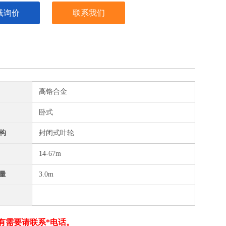
线询价
联系我们
高铬合金
卧式
构
封闭式叶轮
14-67m
量
3.0m
有需要请联系*电话。