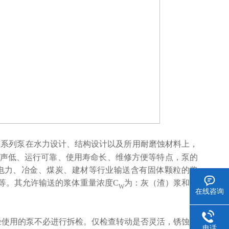
该系列泵在水力设计、结构设计以及所
用
耐磨蚀材料上，
声低、运行可靠、使用寿命长、维修方便等特点，泵的
电力、冶金、煤炭、建材等行业输送
含
有固体颗粒的浆
等。其允许输送的浆体重量浓度C
为：灰（渣）浆和煤
W
在线咨询
经使用的泵不必进行拆检。仅检查转动是否灵活，锈蚀情
电话