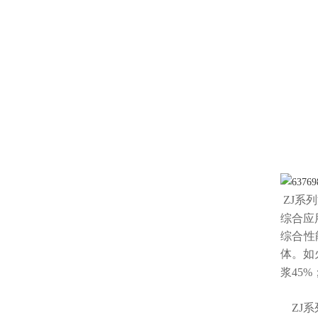
ZJ系
综合
应
综合性
体。如
浆45
ZJ
系