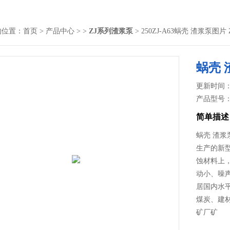
的位置：
首页
>
产品中心
> >
ZJ系列渣浆泵
> 250ZJ-A63蜗壳 渣浆泵图片
蜗壳 
更新时间： 2
产品型号
简单描述
蜗壳 渣浆
生产的新
蚀材料上
动小、噪
居国内水
煤炭、建
矿厂矿