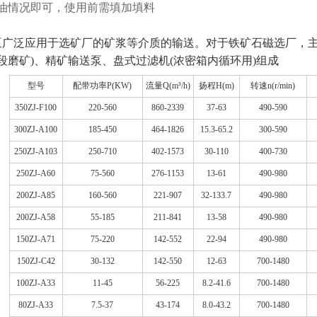
油情况即可，使用前需填加填料
广泛应用于选矿厂的矿浆等介质的输送。对于铁矿石磁选厂，主
段磨矿)、精矿输送泵、盘式过滤机(浓密箱内循环用)组成
型号
配带功率P(KW)
流量Q(m³/h)
扬程H(m)
转速n(r/min)
350ZJ-F100
220-560
860-2339
37-63
490-590
300ZJ-A100
185-450
464-1826
15.3-65.2
300-590
250ZJ-A103
250-710
402-1573
30-110
400-730
250ZJ-A60
75-560
276-1153
13-61
490-980
200ZJ-A85
160-560
221-907
32-133.7
490-980
200ZJ-A58
55-185
211-841
13-58
490-980
150ZJ-A71
75-220
142-552
22-94
490-980
150ZJ-C42
30-132
142-550
12-63
700-1480
100ZJ-A33
11-45
56-225
8.2-41.6
700-1480
80ZJ-A33
7.5-37
43-174
8.0-43.2
700-1480