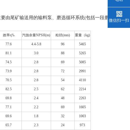
要由尾矿输送用的输料泵、磨选循环系统(包括一段磨
微信扫一扫
效率η%
汽蚀余量NPSH(m)
粒径(mm)
重量（kg)
77.6
4.4-5.8
96
5465
81.1
3.0
88
5265
74.5
2.8
69
5085
73.9
2.8
72
2991
70.5
2.8
54
4110
82.5
2.5
62
2214
69.8
2.4
48
2263
77.1
2.2
69
1605
69.6
1.8
32
1003
65.7
2.3
24
973