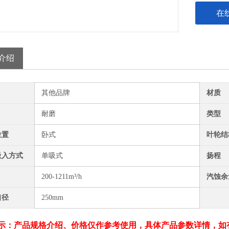
在
介绍
其他品牌
材质
耐磨
类型
位置
卧式
叶轮结
吸入方式
单吸式
扬程
200-1211m³/h
汽蚀余
口径
250mm
示：产品规格介绍、价格仅作参考使用，具体产品参数详情，如