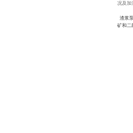
况及加
渣浆泵
矿和二