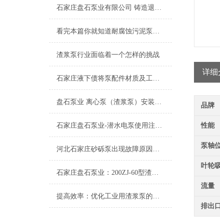
石家庄盘石泵业有限公司 铸造退火、回火的工艺简介
看完本篇你就知道耐腐蚀污泥泵的结构组成了
渣浆泵行业面临着一个怎样的挑战
详细
石家庄液下债将泵配件材质及工作状况
盘石泵业 离心泵（渣浆泵）安装使用知识
品牌
石家庄盘石泵业-潜水电泵使用注意事项
性能
泵轴
河北石家庄砂砾泵出现故障原因及解决办法
叶轮
石家庄盘石泵业：200ZJ-60型渣浆泵
流量
提高效率：优化工业用渣浆泵的操作技巧
排出