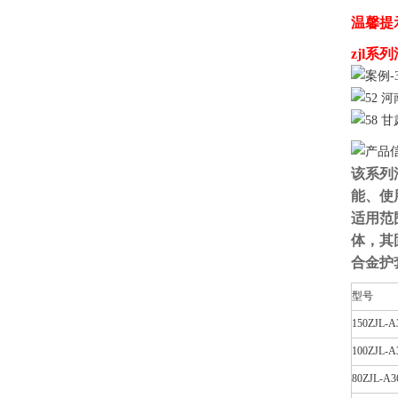
温馨提
zjl
该系列
能、使
适用范
体，其
合金护
型号
150ZJL-A
100ZJL-A
80ZJL-A3