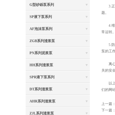
G型砂砾泵系列
3.正
题。
SP液下泵系列
4.维
AF泡沫泵系列
常运转
ZGB系列渣浆泵
5.防
泵的工
PN系列泥浆泵
离心式
HH系列渣浆泵
关的安
SPR液下泵系列
以上就
DT系列渣浆泵
们的网
AHR系列渣浆泵
上一篇
下一篇
ZJL系列渣浆泵