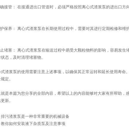
确接管： 在接通进出口管道时，必须严格按照离心式渣浆泵的进出口方
护保养： 离心式渣浆泵在长期使用过程中，需要对其进行定期检修和维
。
止堵塞： 离心式渣浆泵在输送过程中易受大颗粒物料的影响，容易发生
作状态，及时清理堵塞物。
渣浆泵的使用需要注意上述事项，以确保其正常运转和延长使用寿命。
全规定。
是本篇为您分享的全部内容，希望以上的内容能够对大家有所帮助，感
站更新。
：
排污渣浆泵是一种非常重要的机械设备
：
教你如何安装液下杂质泵及注意事项