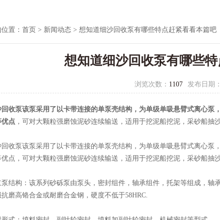
的位置：
首页
>
新闻动态
> 想知道细沙回收泵有哪些特点赶紧看看本篇吧
想知道细沙回收泵有哪些特
浏览次数：
1107
发布日期
沙回收泵
该泵采用了以卡带连接的单泵壳结构，为单级单吸悬臂式离心泵
等优点
，可对大颗粒强磨蚀泥砂连续输送，适用于挖泥船挖泥，采砂船抽
收泵该泵采用了以卡带连接的单泵壳结构，为单级单吸悬臂式离心泵，
等优点，可对大颗粒强磨蚀泥砂连续输送，适用于挖泥船挖泥，采砂船抽
结构：该系列砂砾泵由泵头，密封组件，轴承组件，托架等组成，轴承
抗磨高铬合金或耐磨合金钢，硬度不低于58HRC.
式：填料密封、副叶轮密封、填料加副叶轮密封、机械密封等型式。