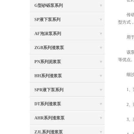
G型砂砾泵系列
传动方
SP液下泵系列
型方式
AF泡沫泵系列
用于挖
ZGB系列渣浆泵
该泵采
等优点
PN系列泥浆泵
细沙
HH系列渣浆泵
1、泵
SPR液下泵系列
DT系列渣浆泵
2、过
AHR系列渣浆泵
3、采
ZJL系列渣浆泵