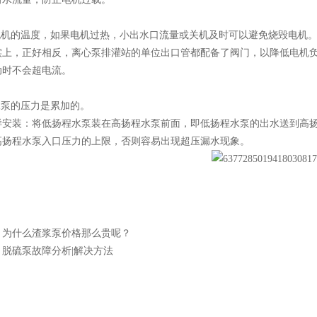
机的温度，如果电机过热，小出水口流量或关机及时可以避免烧毁电机。
实上，正好相反，离心泵排灌站的单位出口管都配备了阀门，以降低电机
动时不会超电流。
泵的压力是累加的。
样安装：将低扬程水泵装在高扬程水泵前面，即低扬程水泵的出水送到高
高扬程水泵入口压力的上限，否则容易出现超压漏水现象。
：
为什么渣浆泵价格那么贵呢？
：
脱硫泵故障分析|解决方法