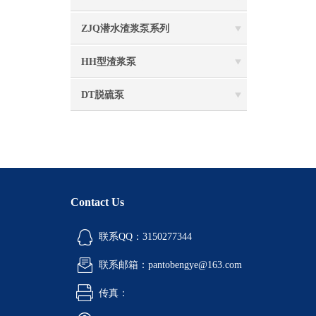
ZJQ潜水渣浆泵系列
HH型渣浆泵
DT脱硫泵
Contact Us
联系QQ：3150277344
联系邮箱：pantobengye@163.com
传真：