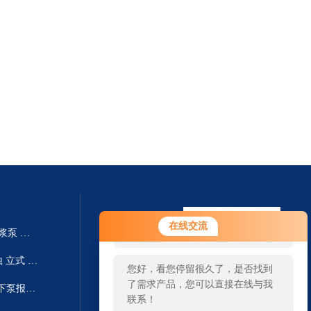
您好！欢迎前来咨询，很高兴为您
在线交流
250TV-SP液下泵厂家 SP系列渣浆泵 耐磨耐腐
服务，请问您要咨询什么问题呢？
250TV-SPR国内工业厂家 耐腐蚀 立式 SPR液下泵系列 液下泵生产
您好，看您停留很久了，是否找到
了需求产品，您可以直接在线与我
300TV-SP废液收集池排出泵 液下泵报价 SP系列渣浆泵
联系！