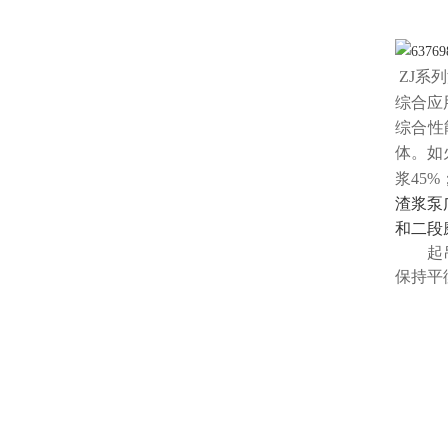
ZJ系
综合
应
综合性
体。如
浆45
渣浆泵
和二段
起
保持平