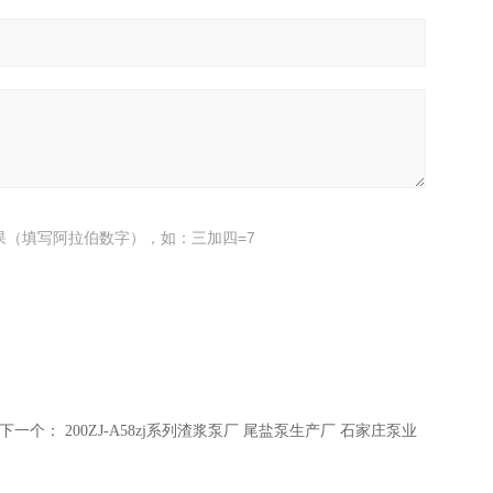
果（填写阿拉伯数字），如：三加四=7
下一个：
200ZJ-A58zj系列渣浆泵厂 尾盐泵生产厂 石家庄泵业