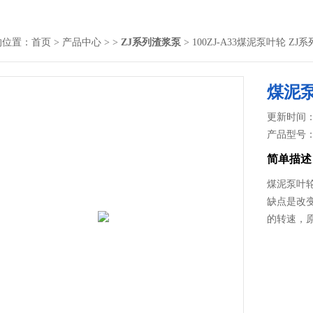
的位置：
首页
>
产品中心
> >
ZJ系列渣浆泵
> 100ZJ-A33煤泥泵叶轮 
煤泥泵
更新时间： 2
产品型号
简单描述
煤泥泵叶轮
缺点是改
的转速，