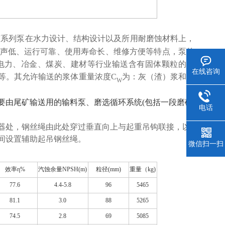
该系列泵在水力设计、结构设计以及所
用
耐磨蚀材料上，
声低、运行可靠、使用寿命长、维修方便等特点，泵的
电力、冶金、煤炭、建材等行业输送
含
有固体颗粒的浆
在线咨询
等。其允许输送的浆体重量浓度C
为：灰（渣）浆和煤
W
要由尾矿输送用的输料泵、磨选循环系统(包括一段磨矿
电话
器处，钢丝绳由此处穿过垂直向上与起重吊钩联接，以
间设置辅助起吊钢丝绳。
微信扫一扫
效率η%
汽蚀余量NPSH(m)
粒径(mm)
重量（kg)
77.6
4.4-5.8
96
5465
81.1
3.0
88
5265
74.5
2.8
69
5085