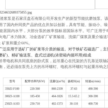
列渣浆泵是石家庄盘石有限公司开发生产的新型节能抗磨蚀泵。
用了国内外同类产品的优点并加以创新，具有节能、振动小、噪
能居国内水平，大部分泵的效率指标居国际水平。可广泛用于
火电厂水力除灰、冶金选矿厂矿浆输送、
洗
煤厂煤浆及重介输送
%；矿浆和重介60%。
广泛应用于选矿厂的矿浆等介质的输送。对于铁矿石磁选厂，主
磨矿)、精矿输送泵、盘式过滤机(浓密箱内循环用)组成
吊带电机和共同底座的卧式泵，起吊
重
心在托架的方孔靠近联轴
衡，还必须在泵壳上方的吊环螺钉、电机吊环螺钉与起重吊钩之
型号
配带功率P(KW)
流量Q(m³/h)
扬程H(m)
转速n(r/min)
350ZJ-F100
220-560
860-2339
37-63
490-590
300ZJ-A100
185-450
464-1826
15.3-65.2
300-590
250ZJ-A103
250-710
402-1573
30-110
400-730