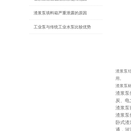
渣浆泵填料箱严重泄露的原因
工业泵与传统工业水泵比较优势
渣浆泵
用。
渣浆泵
渣浆泵
炭、电
渣浆泵
渣浆泵
卧式渣
通，河