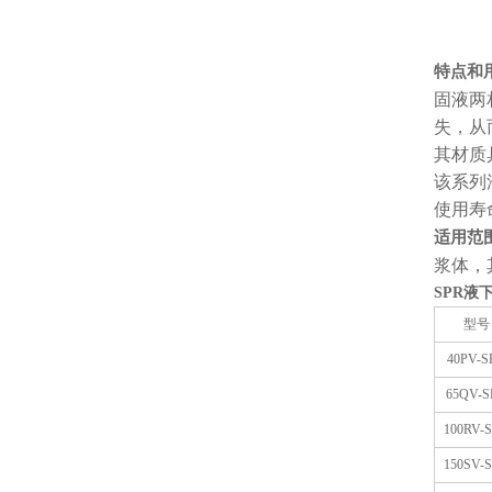
特点和
固液两
失，从
其材质
该系列
使用寿
适用范
浆体，
SPR液
型号
40PV-S
65QV-S
100RV-
150SV-