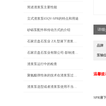
简述渣浆泵主要性能
立式渣浆泵65QV-SPR的特点和用途
详细
砂砾泵配件和传动方式的介绍
石家庄盘石泵业 ZJL型液下渣浆泵的特点及应用
品牌
石家庄盘石泵业有限公司-影响渣浆泵价格因素三.四
泵轴
渣浆泵运行中的检查
温馨提
聚氨酯弹性体的技术在渣浆泵过流部件上的研究与应用
渣浆泵选型或者渣浆泵使用不当怎么解决?
SPR液