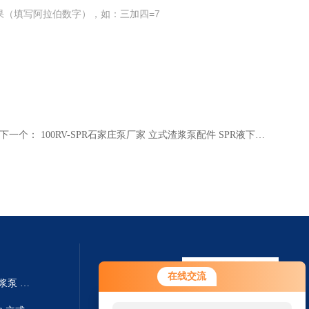
果（填写阿拉伯数字），如：三加四=7
下一个：
100RV-SPR石家庄泵厂家 立式渣浆泵配件 SPR液下泵 液下泵生产
在线交流
250TV-SP液下泵厂家 SP系列渣浆泵 耐磨耐腐