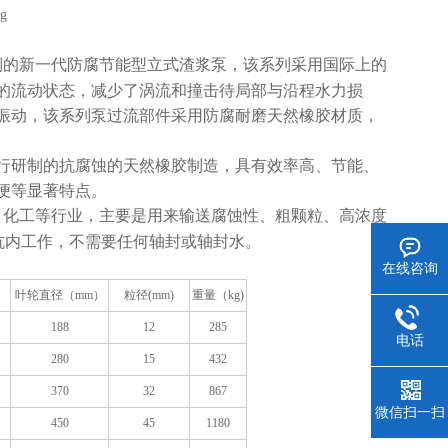
制的新一代防腐节能型立式渣浆泵，该系列采用国际上的
的流动状态，减少了涡流和撞击待局部与沿程水力损
振动，该系列泵过流部件采用防腐耐磨天然橡胶材质，
行研制的抗腐蚀的天然橡胶制造，具有效率高、节能、
便等显著特点。
、化工等行业，主要是用来输送腐蚀性、粗颗粒、高浓度
或坑内工作，不需要任何轴封或轴封水。
在线咨询
叶轮直径（mm）
粒径(mm)
重量（kg)
188
12
285
电话
280
15
432
370
32
867
微信扫一扫
450
45
1180