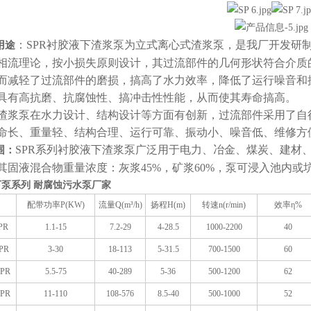
：SPR衬胶液下渣浆泵为立式离心式渣浆泵，是我厂开发研
用途
相流理论，按小损失原则设计，其过流部件的几何形状符合介质
而减轻了过流部件的磨损，搞高了水力效率，降低了运行噪音和
具有高抗磨、抗腐蚀性、搞冲击性性能，从而使其寿命搞高。
渣浆泵在水力设计、结构设计等方面有创新，过流部件采用了自
命长、重量轻、结构合理、运行可靠、振动小、噪音低、维修方
SPR系列衬胶液下渣浆泵广泛用于电力、冶金、煤炭、建材
围：
其固液混合物重量浓度：灰浆45%，矿浆60%，泵可浸入池内
下泵系列 耐腐蚀污水泵厂家
配带功率P(KW)
流量Q(m³/h)
扬程H(m)
转速n(r/min)
效率
η%
PR
1.1-15
7.2-29
4-28.5
1000-2200
40
PR
3-30
18-113
5-31.5
700-1500
60
SPR
5.5-75
40-289
5-36
500-1200
62
SPR
11-110
108-576
8.5-40
500-1000
52