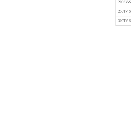
200SV-
250TV-
300TV-