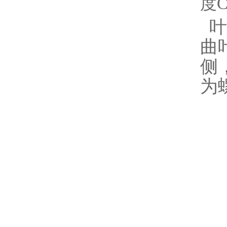
度
叶
曲
侧
为