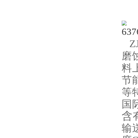
Z
磨
料
节
等
国
含
输