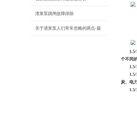
渣浆泵跳闸故障排除
关于渣浆泵人们常常忽略的两点-篇
1.5/
个不同
1.5
1.5
炭、电
1.5