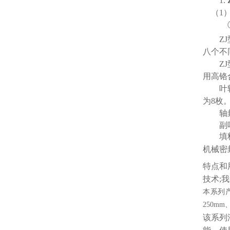
1.
（
1
ZJ
八个不
ZJ
用高铬
叶
为
8
枚
轴
副
填
机械密
特点和
技术;
本系列
250m
该系列