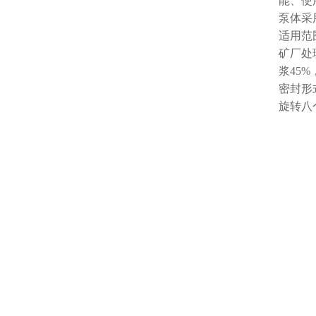
能、使
泵体采
适用范
矿厂处
浆45
密封形
旋转八