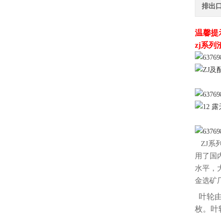
排出
温馨提
zj系列
ZJ
系
用了国
水平，
金选矿
叶轮由
枚。叶