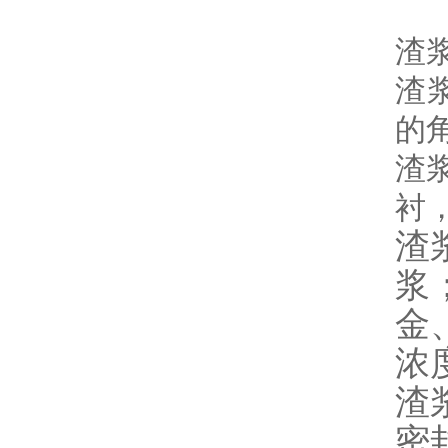
渣
渣
的
渣
衬
渣
浆
金
浓
渣
密