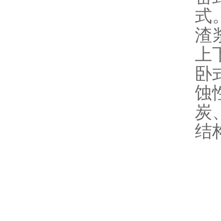
式
渣
上
卧
蚀
炭
结