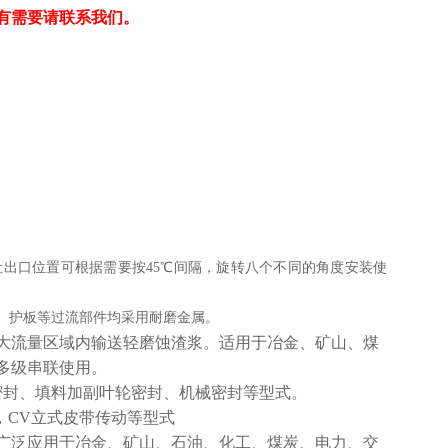
有需要请联系我们。
出口位置可根据需要按45℃间隔，旋转八个不同的角度安装使
、护板等过流部件均采用耐磨金属。
大流量区域内输送轻磨蚀渣浆。适用于冶金、矿山、煤
多级串联使用。
密封、填料加副叶轮密封、机械密封等型式。
，CV立式皮带传动等型式
广泛应用于冶金、矿山、石油、化工、煤炭、电力、交