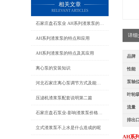
相关文章
RELEVANT ARTICLES
石家庄盘石泵业 AH系列渣浆泵的特点及应用
详细
AH系列渣浆泵的特点和应用
AH系列渣浆泵的特点及其应用
品牌
离心泵的安装知识
性能
泵轴
河北石家庄离心泵调节方式及能耗介绍
叶轮
压滤机渣浆泵配套说明第二篇
流量
石家庄盘石泵业-影响渣浆泵价格的因素都有那些一篇
排出
立式渣浆泵不上水是什么造成的呢
AH系