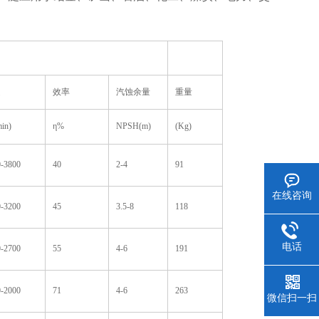
速
效率
汽蚀余量
重量
min)
η%
NPSH(m)
(Kg)
-3800
40
2-4
91
在线咨询
-3200
45
3.5-8
118
电话
-2700
55
4-6
191
-2000
71
4-6
263
微信扫一扫