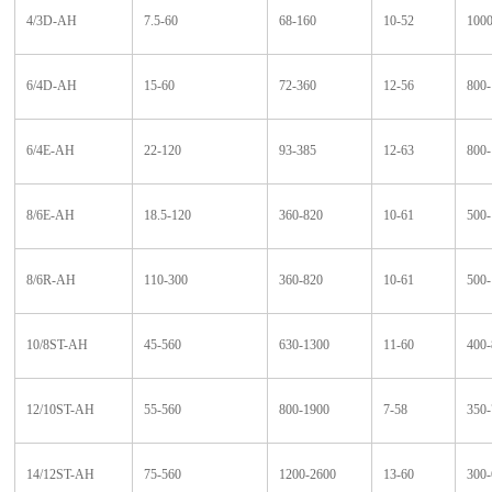
4/3D-AH
7.5-60
68-160
10-52
1000
6/4D-AH
15-60
72-360
12-56
800-
6/4E-AH
22-120
93-385
12-63
800-
8/6E-AH
18.5-120
360-820
10-61
500-
8/6R-AH
110-300
360-820
10-61
500-
10/8ST-AH
45-560
630-1300
11-60
400-
12/10ST-AH
55-560
800-1900
7-58
350-
14/12ST-AH
75-560
1200-2600
13-60
300-