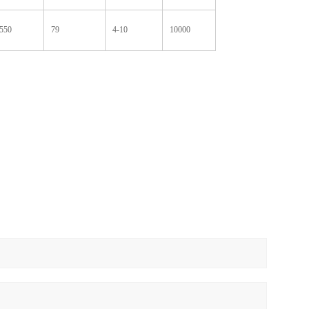
550
79
4-10
10000