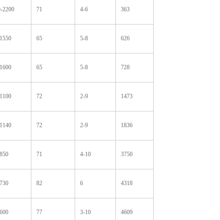
-2200
71
4-6
363
1550
65
5-8
626
1600
65
5-8
728
1100
72
2-9
1473
1140
72
2-9
1836
850
71
4-10
3750
730
82
6
4318
600
77
3-10
4609