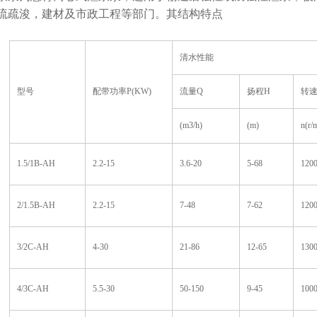
流疏浚，建材及市政工程等部门。其结构特点
清水性能
型号
配带功率P(KW)
流量Q
扬程H
转
(m3/h)
(m)
n(r/
1.5/1B-AH
2.2-15
3.6-20
5-68
1200
2/1.5B-AH
2.2-15
7-48
7-62
1200
3/2C-AH
4-30
21-86
12-65
1300
4/3C-AH
5.5-30
50-150
9-45
1000