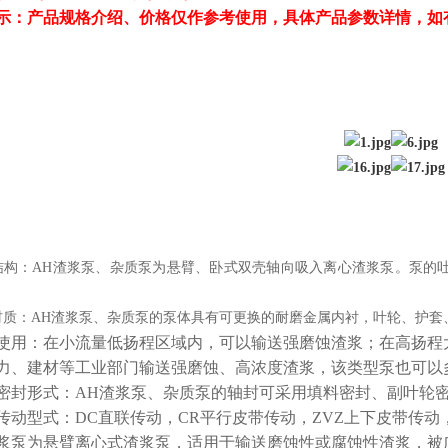
示：产品规格介绍、价格仅作参考使用，具体产品参数详情，如
结构：AH渣浆泵、杂质泵为悬臂、卧式双壳轴向吸入离心渣浆泵。泵的吐
材质：AH渣浆泵、杂质泵的泵体具有可更换的耐磨金属内衬，叶轮、护套
使用：在小流量低扬程区域内，可以输送强磨蚀渣浆；在高扬程
力、建材等工业部门输送强磨蚀、高浓度渣浆，该类型泵也可以
密封形式：AH渣浆泵、杂质泵的轴封可采用填料密封、副叶轮
传动型式：DC直联传动，CR平行皮带传动，ZVZ上下皮带传动
浆泵为悬臂离心式渣浆泵，适用于输送磨蚀性或腐蚀性渣浆，被