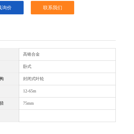
线询价
联系我们
高铬合金
卧式
构
封闭式叶轮
12-65m
径
75mm