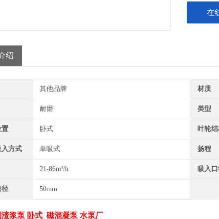
在
介绍
其他品牌
材质
耐磨
类型
位置
卧式
叶轮结
吸入方式
单吸式
扬程
21-86m³/h
吸入口
口径
50mm
列渣浆泵 卧式 磁混凝泵 水泵厂