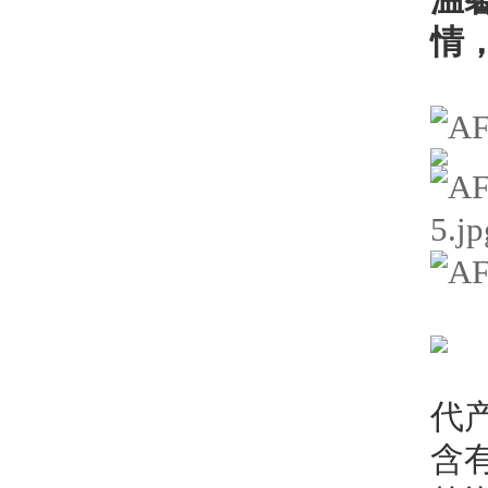
情
A
代
含