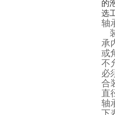
的
选
轴
承
或
不
必
合
直
轴
下