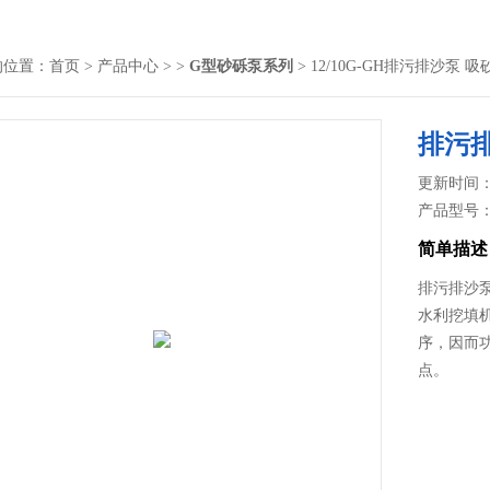
的位置：
首页
>
产品中心
> >
G型砂砾泵系列
> 12/10G-GH排污排沙泵
排污排
更新时间： 2
产品型号
简单描述
排污排沙泵
水利挖填
序，因而
点。