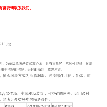
有
需要请联系
我们
。
结构，为单级单吸悬臂式离心泵，具有重量轻，汽蚀性能好，抗磨
适用于挖泥船挖泥，采砂船抽沙，疏浚河道。
，轴承润滑方式为油脂润滑。过流部件叶轮，泵体，前
.
偶合器传动、变频驱动装置，可控硅调速等。采用多种
，能满足多类恶劣的输送条件。
效率η%
汽蚀余量NPSH(m)
叶轮直径
D(mm)