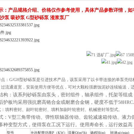
示：产品规格介绍、价格仅作参考使用，具体产品参数详
情，如
沙泵 吸砂泵 G型砂砾泵 渣浆泵厂
特点：G/GH型砂砾泵是引进技术产品，该泵采用了以卡带连接的单泵壳
，过流通道宽，安装使用方便等优点，可对大颗粒强磨蚀泥砂连续输送，
结构：该系列砂砾泵由泵头，密封组件，轴承组件，托架等组成
后护板均采用强抗磨高铬合金或耐磨合金钢，硬度不低于58HRC
式：填料密封、副叶轮密封、填料加副叶轮密封、机械密封等型式。
式：V型三角带传动、弹性联轴器传动、齿轮减速箱传动、液力
多种变型方式，使得泵在工况下运行。使用寿命长，运行效益高
型号
允许配带功率P（KW）
流量Q(m³/h)
扬程H(m)
转速n(r/min)