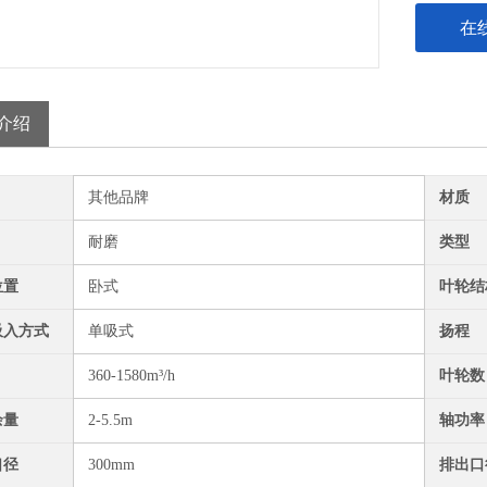
在
介绍
其他品牌
材质
耐磨
类型
位置
卧式
叶轮结
吸入方式
单吸式
扬程
360-1580m³/h
叶轮数
余量
2-5.5m
轴功率
口径
300mm
排出口