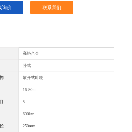
线询价
联系我们
高铬合金
卧式
构
敞开式叶轮
16-80m
目
5
600kw
径
250mm