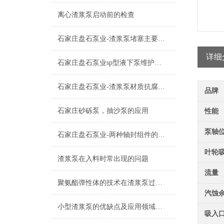
离心渣浆泵启动前的检查
石家庄盘石泵业-渣浆泵堵塞主要有以下5 点原因
详细
石家庄盘石泵业sp型液下泵维护保养
石家庄盘石泵业-渣浆泵材质抗腐蚀耐磨损材料
品牌
石家庄砂砾泵，抽沙泵的应用
性能
泵轴
石家庄盘石泵业-两种轴封组件的装配
叶轮
渣浆泵在入料时常出现的问题
流量
聚氨酯弹性体的技术在渣浆泵过流部件上的研究与应用
汽蚀
小型渣浆泵的优缺点及应用领域是什么？
吸入