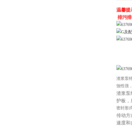
温馨提
排污排
渣浆泵
蚀性强
渣浆泵
护板，
密封形
传动方
速度和