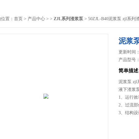
的位置：
首页
>
产品中心
> >
ZJL系列渣浆泵
> 50ZJL-B40泥浆泵 zjl
泥浆泵
更新时间： 2
产品型号
简单描述
泥浆泵 z
液下渣浆
1、运行
2、过流
3、结构