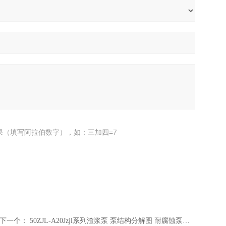
果（填写阿拉伯数字），如：三加四=7
下一个：
50ZJL-A20Jzjl系列渣浆泵 泵结构分解图 耐腐蚀泵厂家