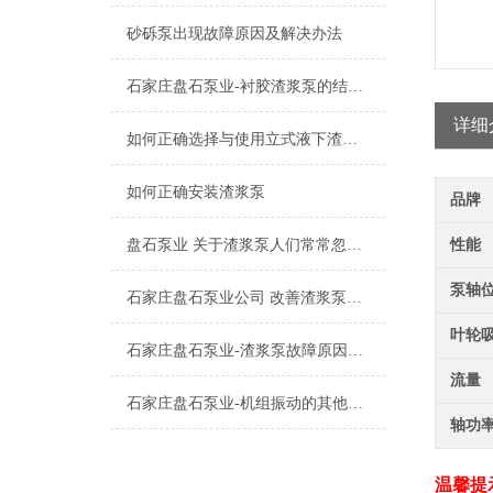
砂砾泵出现故障原因及解决办法
石家庄盘石泵业-衬胶渣浆泵的结构特点
详细
如何正确选择与使用立式液下渣浆泵？
如何正确安装渣浆泵
品牌
盘石泵业 关于渣浆泵人们常常忽略的两点
性能
泵轴
石家庄盘石泵业公司 改善渣浆泵磨损的有效措施
叶轮
石家庄盘石泵业-渣浆泵故障原因分析二篇
流量
石家庄盘石泵业-机组振动的其他原因及消除措施
轴功
温馨提