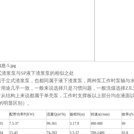
立式渣浆泵与SP液下渣浆泵的相似之处
属于立式渣浆泵，也都同属于液下渣浆泵，两种泵工作时泵轴与
者用途几乎一致，一般来说选择只是习惯问题，一般洗煤选择ZJ
者从结构上来说都属于单壳泵，工作时支撑板以上部分均在液面
的明显区别）。
配带功率P(KW)
流量Q(m³/h)
扬程H(m)
转速n(r/min)
效率η%
35
7.5-37
99-361
3-17.9
490-980
69
34
15-45
74-293
5.5-37
700-1480
65.8