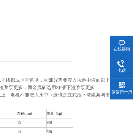
在线咨询
电话
水平线都成垂直角度，且部分需要浸入坑池中液面以下；
L渣浆泵更多，而金属矿选用SP液下渣浆泵更多；
微信扫一扫
以上，电机不能浸入水中（这也是立式液下渣浆泵与潜水
粒径(mm)
重量（kg)
15
800
14
630