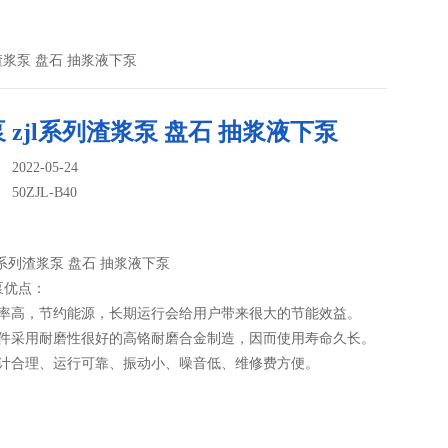
系列渣浆泵 盘石 抽浆液下泵
 zjl系列渣浆泵 盘石 抽浆液下泵
022-05-24
：
50ZJL-B40
jl系列渣浆泵 盘石 抽浆液下泵
泵优点：
效率高，节约能源，长期运行会给用户带来很大的节能效益。
部件采用耐磨性很好的高铬耐磨合金制造，因而使用寿命久长。
设计合理、运行可靠、振动小、噪音低、维修费方便。