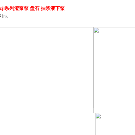
zjl系列渣浆泵 盘石 抽浆液下泵