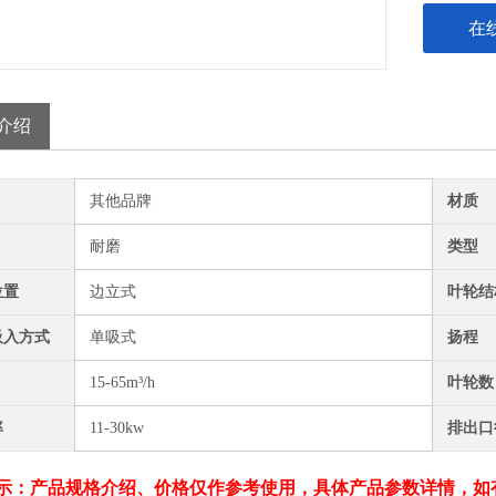
在
介绍
其他品牌
材质
耐磨
类型
位置
边立式
叶轮结
吸入方式
单吸式
扬程
15-65m³/h
叶轮数
率
11-30kw
排出口
示：产品规格介绍、价格仅作参考使用，具体产品参数详情，如