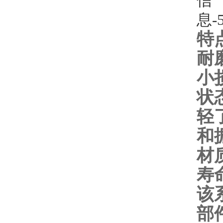
特
耐
小
状
轻
和
材
寿
该
部