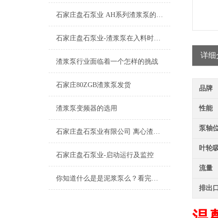
石家庄盘石泵业 AH系列渣浆泵的特点及应用
石家庄盘石泵业-渣浆泵在入料时常出现的问题
详细
渣浆泵行业面临着一个怎样的挑战
石家庄80ZGB渣浆泵发货
品牌
渣浆泵变频器的选用
性能
泵轴
石家庄盘石泵业有限公司 离心渣浆泵启动前的检查
叶轮
石家庄盘石泵业-启动运行及监控
流量
你知道什么是是泥浆泵么？看完本篇你就知道了
排出
温