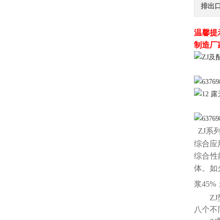
排出
温馨提
制造厂家
ZJ
综合
应
综合性
体。如
浆45
ZJ
八个不