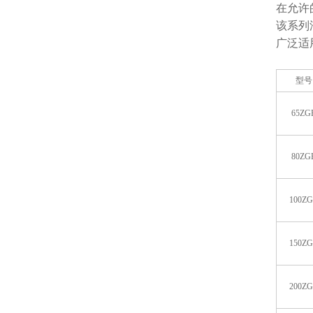
在允许
该系列
广泛适
型号
65ZG
80ZG
100Z
150Z
200Z