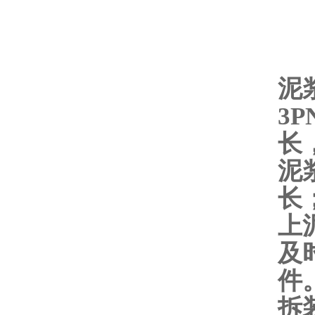
泥
3
长
泥
长
上
及
件
拆