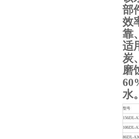
部
效
靠
适
炭
磨
6
水
型号
150ZJL-A
100ZJL-A
80ZJL-A3