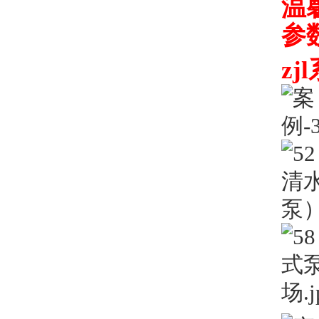
温
参
z