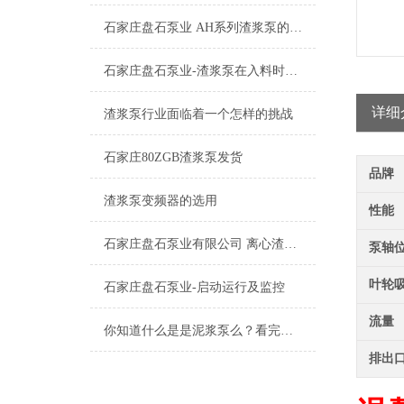
石家庄盘石泵业 AH系列渣浆泵的特点及应用
石家庄盘石泵业-渣浆泵在入料时常出现的问题
详细
渣浆泵行业面临着一个怎样的挑战
石家庄80ZGB渣浆泵发货
品牌
渣浆泵变频器的选用
性能
石家庄盘石泵业有限公司 离心渣浆泵启动前的检查
泵轴
叶轮
石家庄盘石泵业-启动运行及监控
流量
你知道什么是是泥浆泵么？看完本篇你就知道了
排出