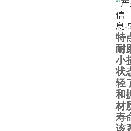
特
耐
小
状
轻
和
材
寿
该