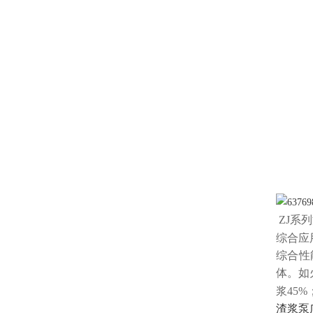
ZJ系
综合
应
综合性
体。如
浆45
渣浆泵