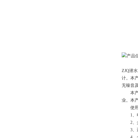
ZJQ
计。本
无噪音
本产品
业。本
使用
1、电压
2、介质
3、适
4、介