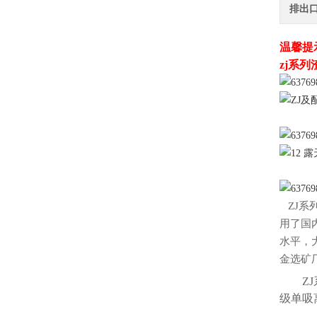
排出
温馨提
zj系
ZJ
系
用了国
水平，
金选矿
ZJ
级单吸