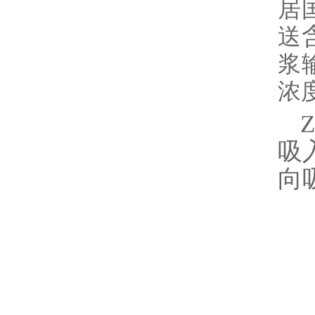
居
送
浆
浓
Z
吸
向