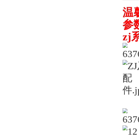
温
参
z