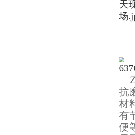
Z
抗
材
有
便