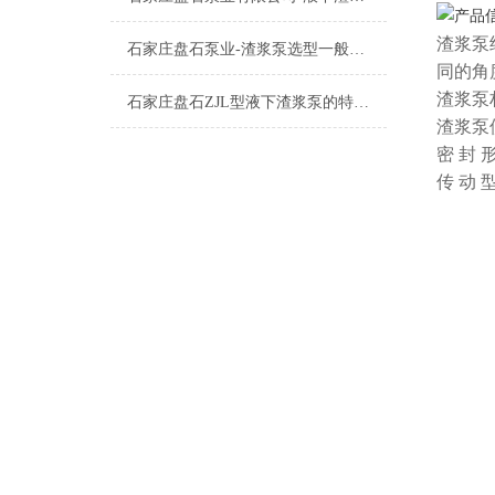
渣浆泵
石家庄盘石泵业-渣浆泵选型一般程序及需考虑的几方面因素有哪些？
同的角
渣浆泵
石家庄盘石ZJL型液下渣浆泵的特点及应用
渣浆泵
密 封
传 动