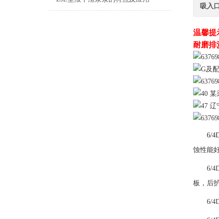
吸入
温馨提
耐磨排
6/
蚀性能
6/
板，后护
6/