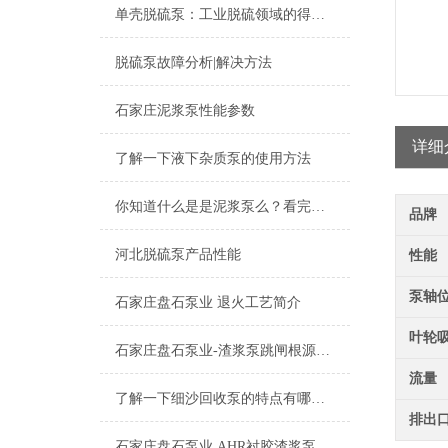
单壳脱硫泵：工业脱硫领域的得力助手
脱硫泵故障分析|解决方法
石家庄泥浆泵性能参数
详细
了解一下液下杂质泵的使用方法
你知道什么是是泥浆泵么？看完本篇你就知道了
品牌
河北脱硫泵产品性能
性能
泵轴
石家庄盘石泵业 退火工艺简介
叶轮
石家庄盘石泵业-渣浆泵跳闸根源分析
流量
了解一下细沙回收泵的特点有哪些吧
排出
石家庄盘石泵业 AHR衬胶渣浆泵的特点及其应用