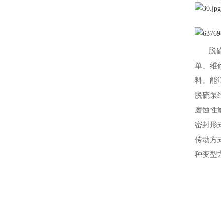
脱
单、维
料。能
脱硫泵
磨蚀性
密封形
传动方
种变型