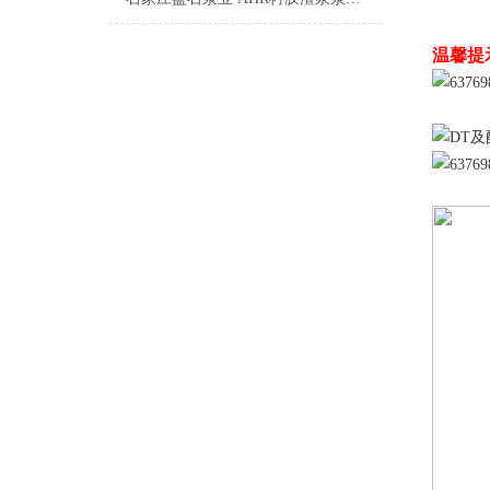
矿山
温馨提