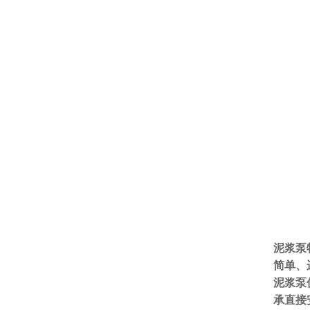
泥浆泵
简单、
泥浆泵
承直接