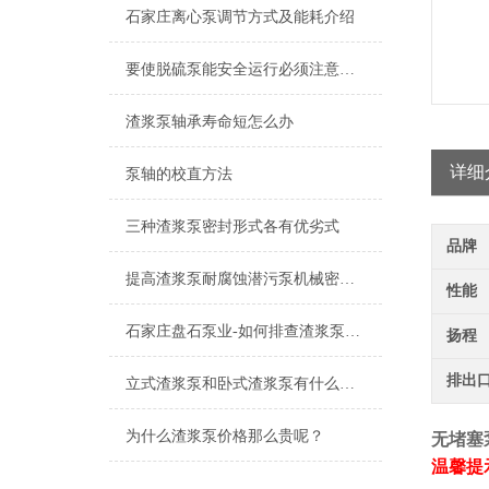
石家庄离心泵调节方式及能耗介绍
要使脱硫泵能安全运行必须注意日常的维护
渣浆泵轴承寿命短怎么办
详细
泵轴的校直方法
三种渣浆泵密封形式各有优劣式
品牌
提高渣浆泵耐腐蚀潜污泵机械密封可靠性的方法有哪些
性能
石家庄盘石泵业-如何排查渣浆泵管道故障
扬程
排出
立式渣浆泵和卧式渣浆泵有什么不同?
为什么渣浆泵价格那么贵呢？
无堵塞
温馨提