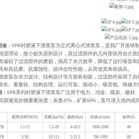
：SPR衬胶液下渣浆泵为立式离心式渣浆泵，是我厂开发研
用途
相流理论，按小损失原则设计，其过流部件的几何形状符合介质
而减轻了过流部件的磨损，搞高了水力效率，降低了运行噪音和
具有高抗磨、抗腐蚀性、搞冲击性性能，从而使其寿命搞高。
渣浆泵在水力设计、结构设计等方面有创新，过流部件采用了自
命长、重量轻、结构合理、运行可靠、振动小、噪音低、维修方
SPR系列衬胶液下渣浆泵广泛用于电力、冶金、煤炭、建材
围：
其固液混合物重量浓度：灰浆45%，矿浆60%，泵可浸入池内
配带功率P(KW)
流量Q(m³/h)
扬程H(m)
转速n(r/min)
效率
η%
PR
1.1-15
7.2-29
4-28.5
1000-2200
40
PR
3-30
18-113
5-31.5
700-1500
60