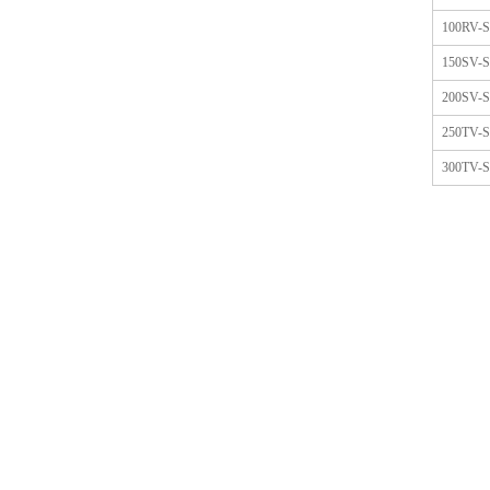
100RV-
150SV-
200SV-
250TV-
300TV-