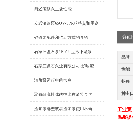
简述渣浆泵主要性能
立式渣浆泵65QV-SPR的特点和用途
详细
砂砾泵配件和传动方式的介绍
石家庄盘石泵业 ZJL型液下渣浆泵的特点及应用
品牌
石家庄盘石泵业有限公司-影响渣浆泵价格因素三.四
性能
渣浆泵运行中的检查
扬程
排出
聚氨酯弹性体的技术在渣浆泵过流部件上的研究与应用
渣浆泵选型或者渣浆泵使用不当怎么解决?
工业泵
温馨提