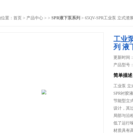
的位置：
首页
>
产品中心
> >
SPR液下泵系列
> 65QV-SPR工业泵 立式
工业泵
列 液
更新时间： 2
产品型号
简单描述
工业泵 立
SPR衬
节能型立
设计，其
局部与沿
低了运行
材质具有