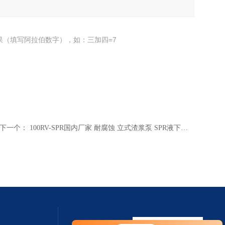
果（填写阿拉伯数字），如：三加四=7
下一个：
100RV-SPR国内厂家 耐腐蚀 立式渣浆泵 SPR液下泵系列 液下泵生产
您好！欢迎前来咨询，很高兴为您