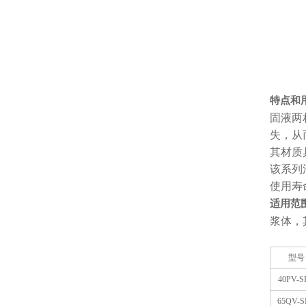
特点和
固液两
失，从
其材质
该系列
使用寿
适用范
浆体，
型号
40PV-S
65QV-S