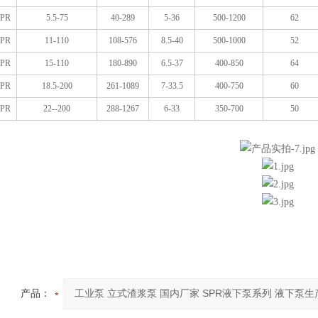
SPR
5.5-75
40-289
5-36
500-1200
62
SPR
11-110
108-576
8.5-40
500-1000
52
SPR
15-110
180-890
6.5-37
400-850
64
SPR
18.5-200
261-1089
7-33.5
400-750
60
SPR
22--200
288-1267
6-33
350-700
50
产品：