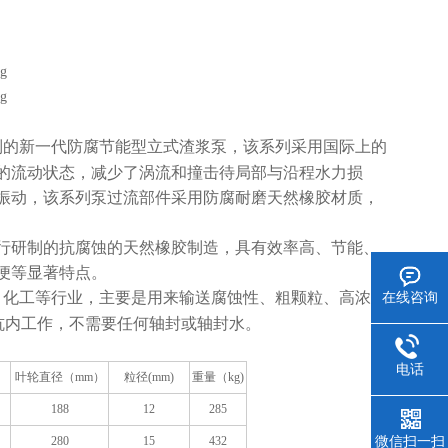
制的新一代防腐节能型立式渣浆泵，该系列采用国际上的
的流动状态，减少了涡流和撞击待局部与沿程水力损
振动，该系列泵过流部件采用防腐耐磨天然橡胶材质，
行研制的抗腐蚀的天然橡胶制造，具有效率高、节能、
便等显著特点。
、化工等行业，主要是用来输送腐蚀性、粗颗粒、高浓度
在线咨询
或坑内工作，不需要任何轴封或轴封水。
电话
叶轮直径（mm）
粒径(mm)
重量（kg)
188
12
285
280
15
432
微信扫一扫